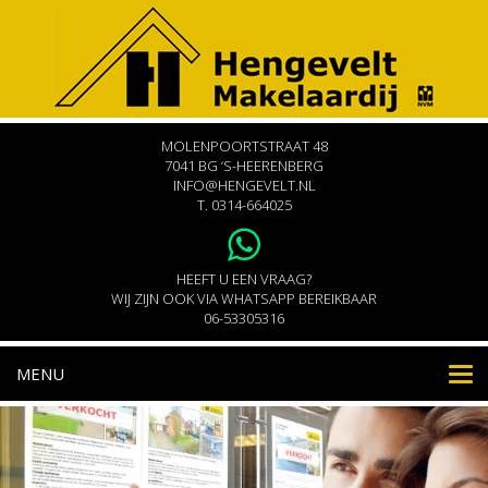
MOLENPOORTSTRAAT 48
7041 BG ‘S-HEERENBERG
INFO@HENGEVELT.NL
T.
0314-664025
HEEFT U EEN VRAAG?
WIJ ZIJN OOK VIA WHATSAPP BEREIKBAAR
06-53305316
MENU
Nav