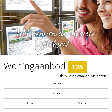
Wij kennen de mooiste
plekjes!
Woningaanbod
125
Mijn bewaarde objecten
Plaats
Type
€ 0
Max.