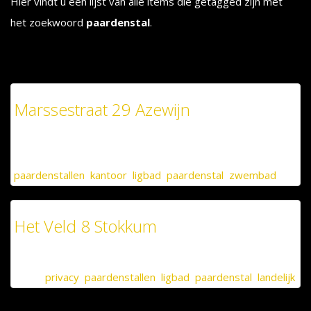
Hier vindt u een lijst van alle items die getagged zijn met
het zoekwoord
paardenstal
.
Aanbod
Marssestraat 29 Azewijn
verkocht
Tags:
paardenstallen
,
kantoor
,
ligbad
,
paardenstal
,
zwembad
Het Veld 8 Stokkum
verkocht
Tags:
privacy
,
paardenstallen
,
ligbad
,
paardenstal
,
landelijk