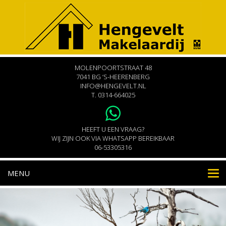
MOLENPOORTSTRAAT 48
7041 BG ‘S-HEERENBERG
INFO@HENGEVELT.NL
T.
0314-664025
HEEFT U EEN VRAAG?
WIJ ZIJN OOK VIA WHATSAPP BEREIKBAAR
06-53305316
MENU
Nav