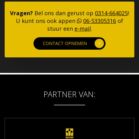
Vragen?
Bel ons dan gerust op
0314-664025
!
U kunt ons ook appen
06-53305316
of
stuur een
e-mail
.
CONTACT OPNEMEN
PARTNER VAN: