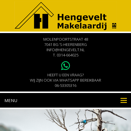
MOLENPOORTSTRAAT 48
7041 BG ‘S-HEERENBERG
INFO@HENGEVELT.NL
T.
0314-664025
HEEFT U EEN VRAAG?
WIJ ZIJN OOK VIA WHATSAPP BEREIKBAAR
06-53305316
MENU
Nav