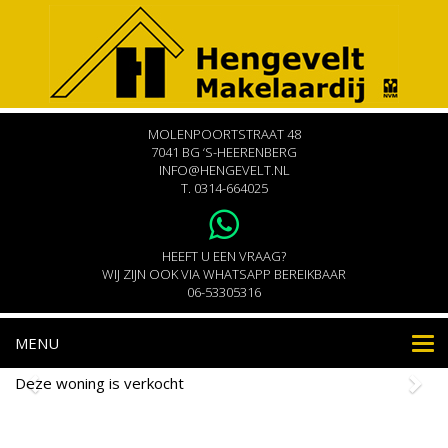
MOLENPOORTSTRAAT 48
7041 BG ‘S-HEERENBERG
INFO@HENGEVELT.NL
T.
0314-664025
HEEFT U EEN VRAAG?
WIJ ZIJN OOK VIA WHATSAPP BEREIKBAAR
06-53305316
MENU
Nav
Deze woning is verkocht
Zeddamseweg 38A
's-Heerenberg