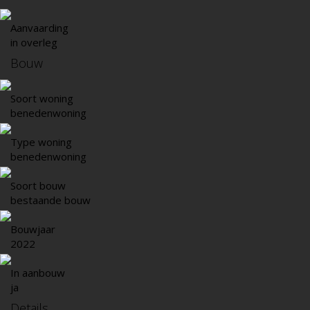
Aanvaarding
in overleg
Bouw
Soort woning
benedenwoning
Type woning
benedenwoning
Soort bouw
bestaande bouw
Bouwjaar
2022
In aanbouw
ja
Details