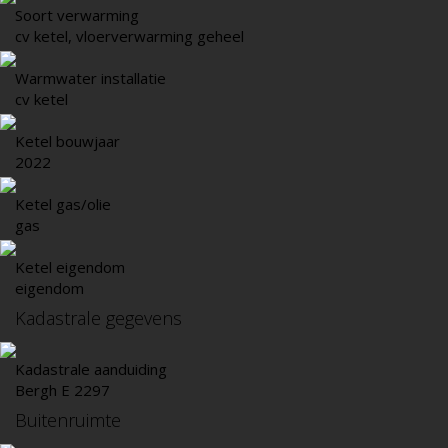
Soort verwarming
cv ketel, vloerverwarming geheel
Warmwater installatie
cv ketel
Ketel bouwjaar
2022
Ketel gas/olie
gas
Ketel eigendom
eigendom
Kadastrale gegevens
Kadastrale aanduiding
Bergh E 2297
Buitenruimte