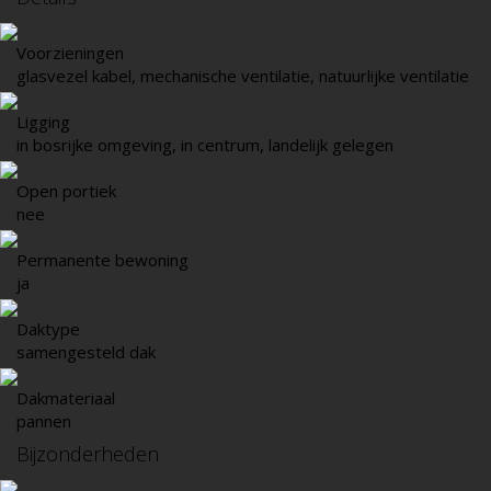
Voorzieningen
glasvezel kabel, mechanische ventilatie, natuurlijke ventilatie
Ligging
in bosrijke omgeving, in centrum, landelijk gelegen
Open portiek
nee
Permanente bewoning
ja
Daktype
samengesteld dak
Dakmateriaal
pannen
Bijzonderheden