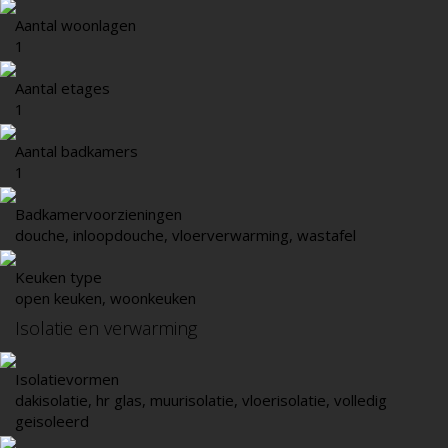
Aantal woonlagen
1
Aantal etages
1
Aantal badkamers
1
Badkamervoorzieningen
douche, inloopdouche, vloerverwarming, wastafel
Keuken type
open keuken, woonkeuken
Isolatie en verwarming
Isolatievormen
dakisolatie, hr glas, muurisolatie, vloerisolatie, volledig
geisoleerd