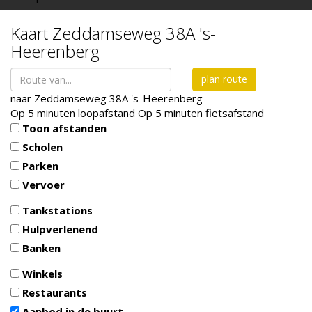
Kaart
Zeddamseweg 38A
's-
Heerenberg
plan route
naar
Zeddamseweg 38A
's-Heerenberg
Op 5 minuten loopafstand
Op 5 minuten fietsafstand
Toon afstanden
Scholen
Parken
Vervoer
Tankstations
Hulpverlenend
Banken
Winkels
Restaurants
Aanbod in de buurt