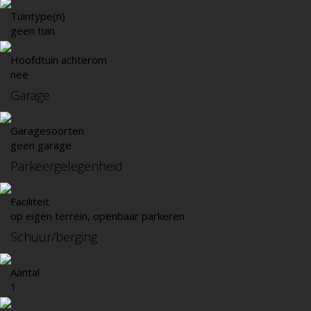
Tuintype(n)
geen tuin
Hoofdtuin achterom
nee
Garage
Garagesoorten
geen garage
Parkeergelegenheid
Faciliteit
op eigen terrein, openbaar parkeren
Schuur/berging
Aantal
1