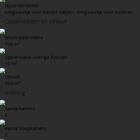
Bijzonderheden
toegankelijk voor minder validen, toegankelijk voor ouderen
Oppervlakten en inhoud
Woonoppervlakte
108 m²
Oppervlakte overige functies
10 m²
Inhoud
300 m³
Indeling
Aantal kamers
3
Aantal slaapkamers
2