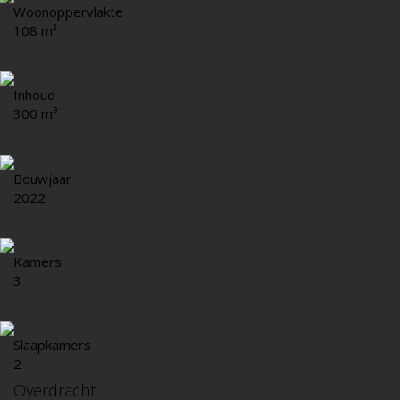
Woonoppervlakte
108 m²
Inhoud
300 m³
Bouwjaar
2022
Kamers
3
Slaapkamers
2
Overdracht