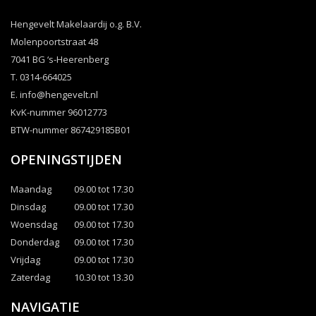
Hengevelt Makelaardij o.g. B.V.
Molenpoortstraat 48
7041 BG ‘s-Heerenberg
T. 0314-664025
E.
info@hengevelt.nl
KvK-nummer 96012773
BTW-nummer 867429185B01
OPENINGSTIJDEN
Maandag
09.00 tot 17.30
Dinsdag
09.00 tot 17.30
Woensdag
09.00 tot 17.30
Donderdag
09.00 tot 17.30
Vrijdag
09.00 tot 17.30
Zaterdag
10.30 tot 13.30
NAVIGATIE