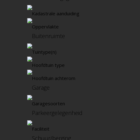
Kadastrale aanduiding
Oppervlakte
Buitenruimte
Tuintype(n)
Hoofdtuin type
Hoofdtuin achterom
Garage
Garagesoorten
Parkeergelegenheid
Faciliteit
Schuur/berging