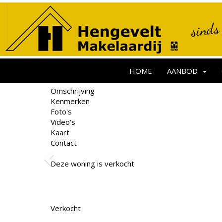
sinds
HOME
AANBOD
Omschrijving
Kenmerken
Foto's
Video's
Kaart
Contact
Deze woning is verkocht
van Marlestraat 17
K
Verkocht