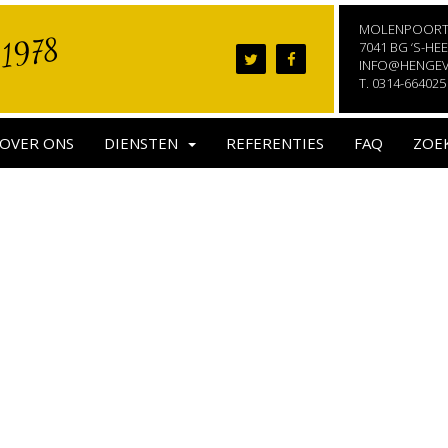
MOLENPOORTS
 1978
7041 BG ‘S-H
INFO@HENGEV
T.
0314-664025
OVER ONS
DIENSTEN
REFERENTIES
FAQ
ZOE
ilder