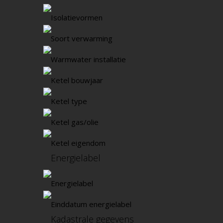
Isolatievormen
Soort verwarming
Warmwater installatie
Ketel bouwjaar
Ketel type
Ketel gas/olie
Ketel eigendom
Energielabel
Energielabel
Einddatum energielabel
Kadastrale gegevens