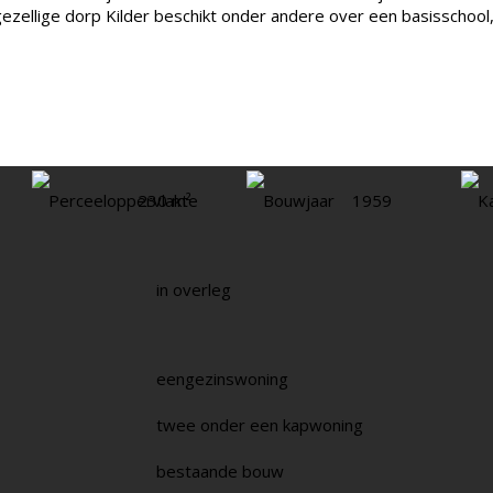
zellige dorp Kilder beschikt onder andere over een basisschool,
Perceeloppervlakte
230 m²
Bouwjaar
1959
K
in overleg
eengezinswoning
twee onder een kapwoning
bestaande bouw