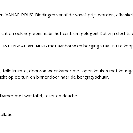
n 'VANAF-PRIJS'. Biedingen vanaf de vanaf-prijs worden, afhankel
itzicht en ook nog eens nabij het centrum gelegen! Dat zijn slech
DER-EEN-KAP WONING met aanbouw en berging staat nu te koop
er, toiletruimte, doorzon woonkamer met open keuken met keurig
zicht op de tuin en binnendoor naar de berging/schuur.
kamer met wastafel, toilet en douche.
allatie.