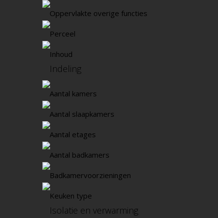
Oppervlakte overige functies
Perceel
Inhoud
Indeling
Aantal kamers
Aantal slaapkamers
Aantal etages
Aantal badkamers
Badkamervoorzieningen
Keuken type
Isolatie en verwarming