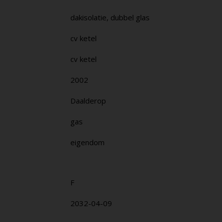
dakisolatie, dubbel glas
cv ketel
cv ketel
2002
Daalderop
gas
eigendom
F
2032-04-09