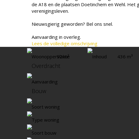
de A18 en de plaatsen Doetinchem en Wehl. Het ge
verenigingsleven.
Nieuwsgierig geworden? Bel ons snel.
Aanvaarding in overleg.
Lees de volledige omschrijving
Woonoppervlakte
92 m²
Inhoud
436 m³
Overdracht
Aanvaarding
Bouw
Soort woning
Type woning
Soort bouw