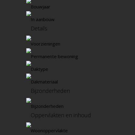
Bouwjaar
In aanbouw
Details
Voorzieningen
Permanente bewoning
Daktype
Dakmateriaal
Bijzonderheden
Bijzonderheden
Oppervlakten en inhoud
Woonoppervlakte