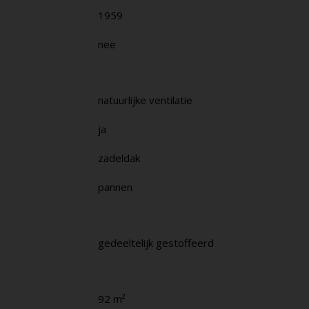
1959
nee
natuurlijke ventilatie
ja
zadeldak
pannen
gedeeltelijk gestoffeerd
92 m²