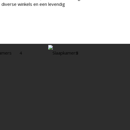
 diverse winkels en een levendig
amers
4
Slaapkamers
3