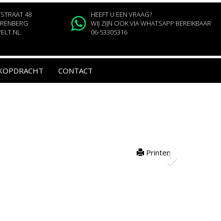
TRAAT 48
HEEFT U EEN VRAAG?
EERENBERG
WIJ ZIJN OOK VIA WHATSAPP BEREIKBAAR
ELT.NL
06-53305316
KOPDRACHT
CONTACT
Printen