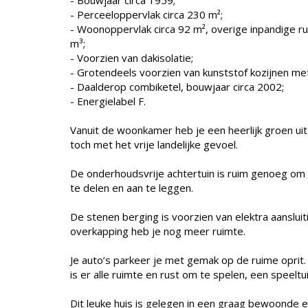
- Bouwjaar circa 1959;
- Perceeloppervlak circa 230 m²;
- Woonoppervlak circa 92 m², overige inpandige r
m³;
- Voorzien van dakisolatie;
- Grotendeels voorzien van kunststof kozijnen met
- Daalderop combiketel, bouwjaar circa 2002;
- Energielabel F.
Vanuit de woonkamer heb je een heerlijk groen uit
toch met het vrije landelijke gevoel.
De onderhoudsvrije achtertuin is ruim genoeg om i
te delen en aan te leggen.
De stenen berging is voorzien van elektra aansluit
overkapping heb je nog meer ruimte.
Je auto’s parkeer je met gemak op de ruime oprit
is er alle ruimte en rust om te spelen, een speeltuin
Dit leuke huis is gelegen in een graag bewoonde en