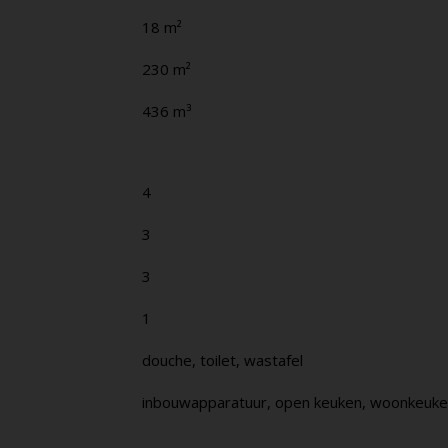
18 m²
230 m²
436 m³
4
3
3
1
douche, toilet, wastafel
inbouwapparatuur, open keuken, woonkeuke