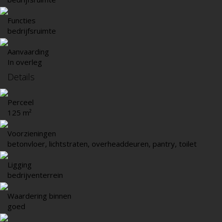
Functies
bedrijfsruimte
Aanvaarding
In overleg
Details
Perceel
125 m²
Voorzieningen
betonvloer, lichtstraten, overheaddeuren, pantry, toilet
Ligging
bedrijventerrein
Waardering binnen
goed