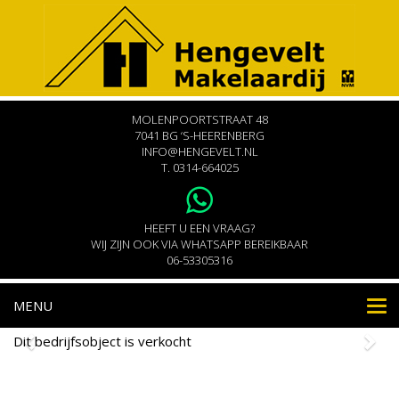
MOLENPOORTSTRAAT 48
7041 BG ‘S-HEERENBERG
INFO@HENGEVELT.NL
T.
0314-664025
HEEFT U EEN VRAAG?
WIJ ZIJN OOK VIA WHATSAPP BEREIKBAAR
06-53305316
MENU
Nav
Dit bedrijfsobject is verkocht
Ulenpasweg 5E-D
's-Heerenberg