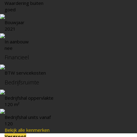
Waardering buiten
goed
Bouwjaar
2021
In aanbouw
nee
Financieel
BTW servicekosten
Bedrijfsruimte
Bedrijfshal oppervlakte
120 m²
Bedrijfshal units vanaf
120
Bekijk alle kenmerken
Vergroot