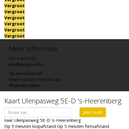
Vergroot
Vergroot
Vergroot
Vergroot
Vergroot
Vergroot
Meer informatie
0314-664025
info@hengevelt.nl
Tip een bekende
Neem contact met ons op
Afspraak maken
Kaart
Ulenpasweg 5E-D
's-Heerenberg
plan route
naar
Ulenpasweg 5E-D
's-Heerenberg
Op 5 minuten loopafstand
Op 5 minuten fietsafstand