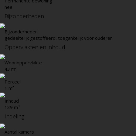
Permanente bewoning
nee
Bijzonderheden
Bijzonderheden
gedeeltelijk gestoffeerd, toegankelijk voor ouderen
Oppervlakten en inhoud
Woonoppervlakte
43 m²
Perceel
1 m²
Inhoud
139 m³
Indeling
Aantal kamers