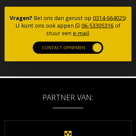
Vragen?
Bel ons dan gerust op
0314-664025
!
U kunt ons ook appen
06-53305316
of
stuur een
e-mail
.
CONTACT OPNEMEN
PARTNER VAN: