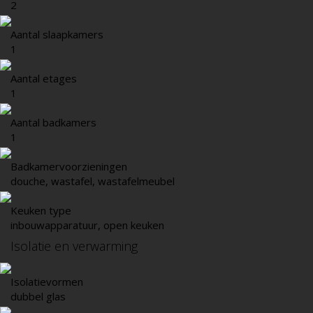
2
Aantal slaapkamers
1
Aantal etages
1
Aantal badkamers
1
Badkamervoorzieningen
douche, wastafel, wastafelmeubel
Keuken type
inbouwapparatuur, open keuken
Isolatie en verwarming
Isolatievormen
dubbel glas