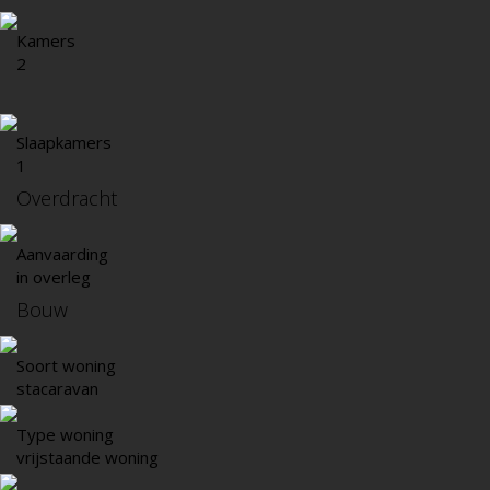
Kamers
2
Slaapkamers
1
Overdracht
Aanvaarding
in overleg
Bouw
Soort woning
stacaravan
Type woning
vrijstaande woning