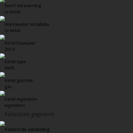
Soort verwarming
cv ketel
Warmwater installatie
cv ketel
Ketel bouwjaar
2010
Ketel type
Nefit
Ketel gas/olie
gas
Ketel eigendom
eigendom
Kadastrale gegevens
Kadastrale aanduiding