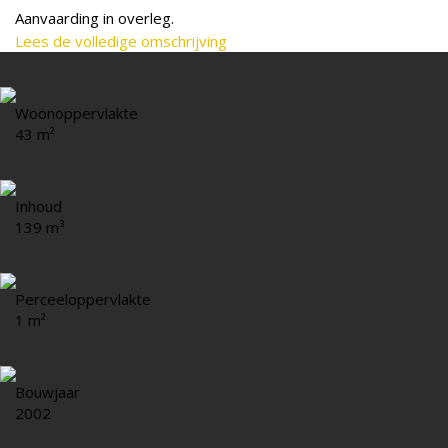
Aanvaarding in overleg.
Lees de volledige omschrijving
Woonoppervlakte
43 m²
Inhoud
139 m³
Perceeloppervlakte
1 m²
Bouwjaar
2002