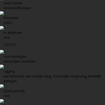
Soort bouw
bestaande bouw
Bouwjaar
2002
In aanbouw
nee
Details
Voorzieningen
natuurlijke ventilatie
Ligging
aan bosrand, aan rustige weg, in bosrijke omgeving, landelijk
gelegen
Open portiek
nee