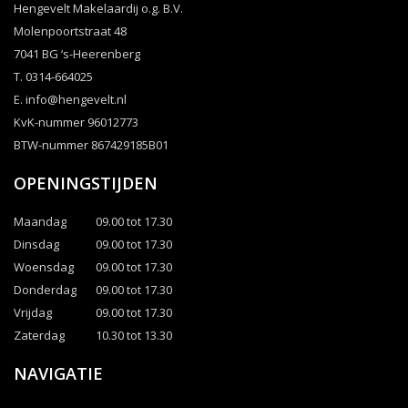
Hengevelt Makelaardij o.g. B.V.
Molenpoortstraat 48
7041 BG ‘s-Heerenberg
T. 0314-664025
E.
info@hengevelt.nl
KvK-nummer 96012773
BTW-nummer 867429185B01
OPENINGSTIJDEN
Maandag
09.00 tot 17.30
Dinsdag
09.00 tot 17.30
Woensdag
09.00 tot 17.30
Donderdag
09.00 tot 17.30
Vrijdag
09.00 tot 17.30
Zaterdag
10.30 tot 13.30
NAVIGATIE