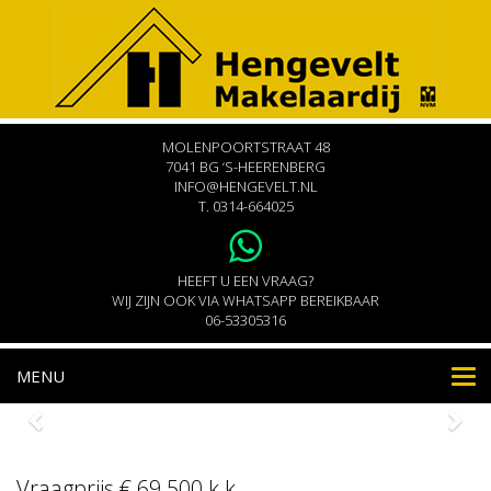
MOLENPOORTSTRAAT 48
7041 BG ‘S-HEERENBERG
INFO@HENGEVELT.NL
T.
0314-664025
HEEFT U EEN VRAAG?
WIJ ZIJN OOK VIA WHATSAPP BEREIKBAAR
06-53305316
MENU
Nav
St.Isidorusstraat 12
Stokkum
Vraagprijs € 69.500 k.k.