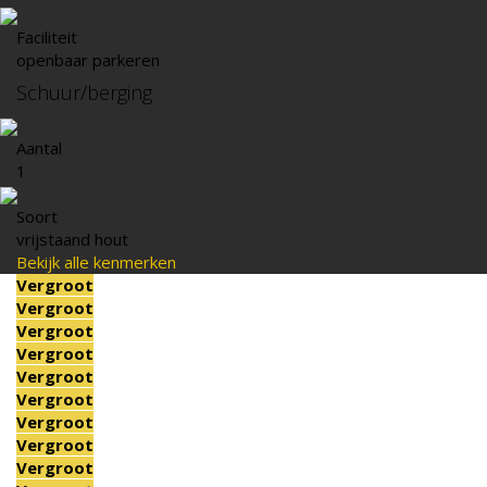
Faciliteit
openbaar parkeren
Schuur/berging
Aantal
1
Soort
vrijstaand hout
Bekijk alle kenmerken
Vergroot
Vergroot
Vergroot
Vergroot
Vergroot
Vergroot
Vergroot
Vergroot
Vergroot