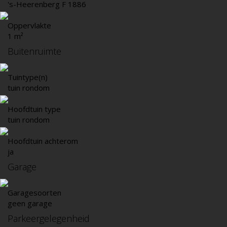
's-Heerenberg F 1886
Oppervlakte
1 m²
Buitenruimte
Tuintype(n)
tuin rondom
Hoofdtuin type
tuin rondom
Hoofdtuin achterom
ja
Garage
Garagesoorten
geen garage
Parkeergelegenheid