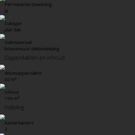
Permanente bewoning
ja
Daktype
plat dak
Dakmateriaal
bitumineuze dakbedekking
Oppervlakten en inhoud
Woonoppervlakte
60 m²
Inhoud
199 m³
Indeling
Aantal kamers
2