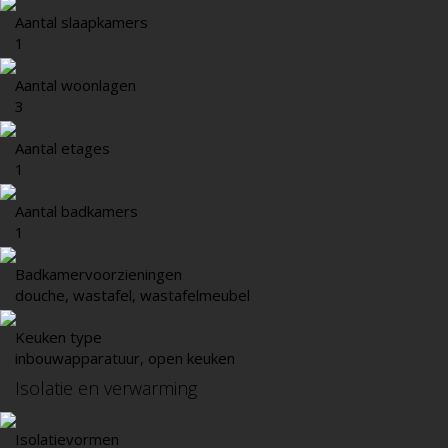
Aantal slaapkamers
1
Aantal woonlagen
3
Aantal etages
1
Aantal badkamers
1
Badkamervoorzieningen
douche, wastafel, wastafelmeubel
Keuken type
inbouwapparatuur, open keuken
Isolatie en verwarming
Isolatievormen