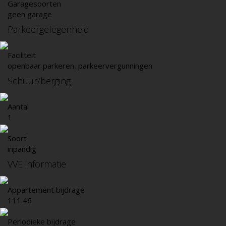
Garagesoorten
geen garage
Parkeergelegenheid
Faciliteit
openbaar parkeren, parkeervergunningen
Schuur/berging
Aantal
1
Soort
inpandig
VVE informatie
Appartement bijdrage
111.46
Periodieke bijdrage