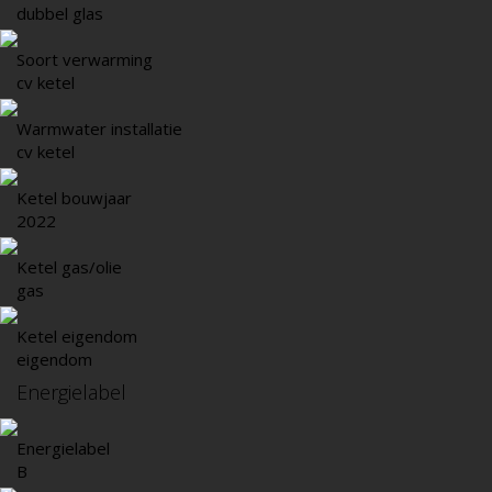
dubbel glas
Soort verwarming
cv ketel
Warmwater installatie
cv ketel
Ketel bouwjaar
2022
Ketel gas/olie
gas
Ketel eigendom
eigendom
Energielabel
Energielabel
B