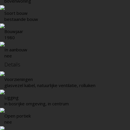
bovenwoning
Soort bouw
bestaande bouw
Bouwjaar
1980
In aanbouw
nee
Details
Voorzieningen
glasvezel kabel, natuurlijke ventilatie, rolluiken
Ligging
in bosrijke omgeving, in centrum
Open portiek
nee