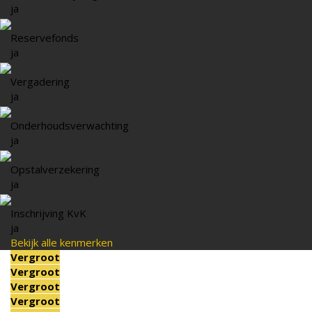
ja
Reservefonds
ja
Vergadering
ja
Onderhoudsverwachting
ja
Opstalverzekering
ja
Inschrijving KvK
ja
Bekijk alle kenmerken
Vergroot
Vergroot
Vergroot
Vergroot