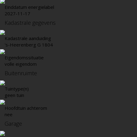
Einddatum energielabel
2027-11-17
Kadastrale gegevens
Kadastrale aanduiding
's-Heerenberg G 1804
Eigendomssituatie
volle eigendom
Buitenruimte
Tuintype(n)
geen tuin
Hoofdtuin achterom
nee
Garage