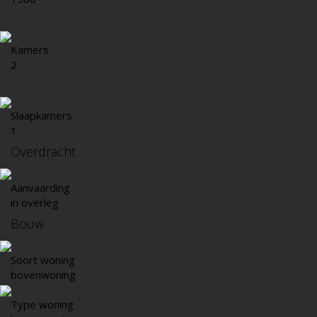
Kamers
2
Slaapkamers
1
Overdracht
Aanvaarding
in overleg
Bouw
Soort woning
bovenwoning
Type woning