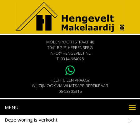
MOLENPOORTSTRAAT 48
7041 BG ‘S-HEERENBERG
INFO@HENGEVELT.NL
T.
0314-664025
HEEFT U EEN VRAAG?
WIJ ZIJN OOK VIA WHATSAPP BEREIKBAAR
06-53305316
MENU
Nav
Deze woning is verkocht
Molenpoortstraat 36
's-Heerenberg