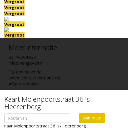
Vergroot
Vergroot
Vergroot
Vergroot
Vergroot
Meer informatie
0314-664025
info@hengevelt.nl
Tip een bekende
Neem contact met ons op
Afspraak maken
Kaart
Molenpoortstraat 36
's-
Heerenberg
plan route
naar
Molenpoortstraat 36
's-Heerenberg