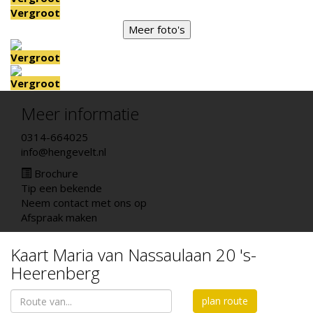
Vergroot
Meer foto's
Vergroot
Vergroot
Meer informatie
0314-664025
info@hengevelt.nl
Brochure
Tip een bekende
Neem contact met ons op
Afspraak maken
Kaart
Maria van Nassaulaan 20
's-
Heerenberg
plan route