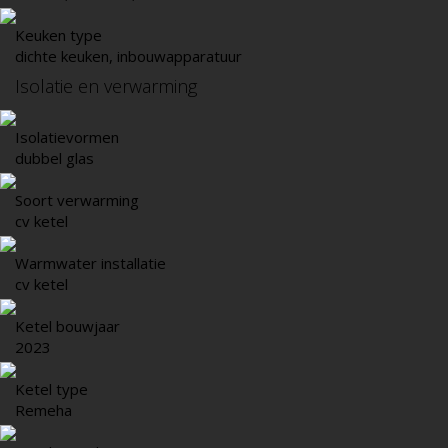
Keuken type
dichte keuken, inbouwapparatuur
Isolatie en verwarming
Isolatievormen
dubbel glas
Soort verwarming
cv ketel
Warmwater installatie
cv ketel
Ketel bouwjaar
2023
Ketel type
Remeha