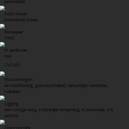
portiekflat
Soort bouw
bestaande bouw
Bouwjaar
1960
In aanbouw
nee
Details
Voorzieningen
airconditioning, glasvezel kabel, natuurlijke ventilatie,
rolluiken
Ligging
aan rustige weg, in bosrijke omgeving, in woonwijk, vrij
uitzicht
Open portiek