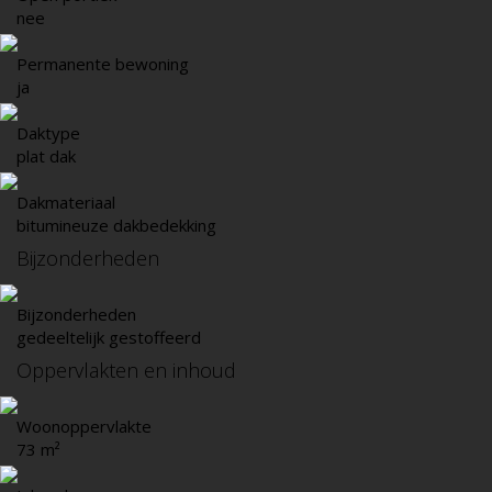
nee
Permanente bewoning
ja
Daktype
plat dak
Dakmateriaal
bitumineuze dakbedekking
Bijzonderheden
Bijzonderheden
gedeeltelijk gestoffeerd
Oppervlakten en inhoud
Woonoppervlakte
73 m²