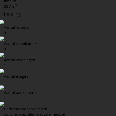
Inhoud
237 m³
Indeling
Aantal kamers
4
Aantal slaapkamers
3
Aantal woonlagen
1
Aantal etages
1
Aantal badkamers
1
Badkamervoorzieningen
douche, wastafel, wastafelmeubel