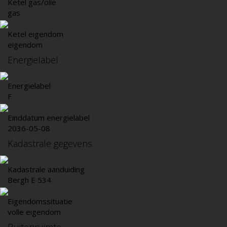
Ketel gas/olie
gas
Ketel eigendom
eigendom
Energielabel
Energielabel
F
Einddatum energielabel
2036-05-08
Kadastrale gegevens
Kadastrale aanduiding
Bergh E 534
Eigendomssituatie
volle eigendom