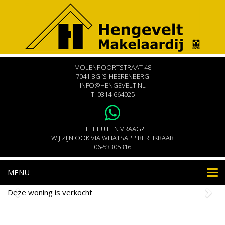
MOLENPOORTSTRAAT 48
7041 BG ‘S-HEERENBERG
INFO@HENGEVELT.NL
T.
0314-664025
HEEFT U EEN VRAAG?
WIJ ZIJN OOK VIA WHATSAPP BEREIKBAAR
06-53305316
MENU
Nav
Deze woning is verkocht
Maria van Nassaulaan 20
's-Heerenberg