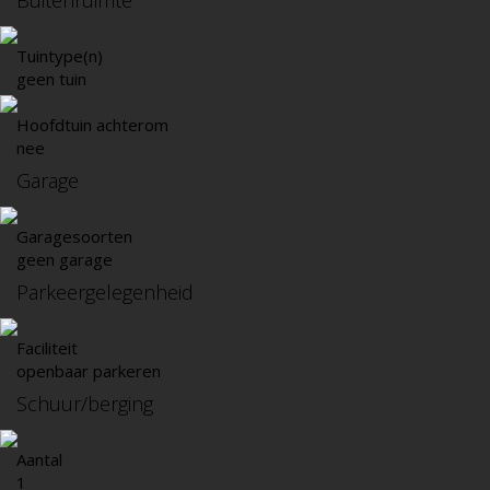
Buitenruimte
Tuintype(n)
geen tuin
Hoofdtuin achterom
nee
Garage
Garagesoorten
geen garage
Parkeergelegenheid
Faciliteit
openbaar parkeren
Schuur/berging
Aantal
1