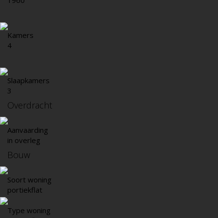
1960
Kamers
4
Slaapkamers
3
Overdracht
Aanvaarding
in overleg
Bouw
Soort woning
portiekflat
Type woning