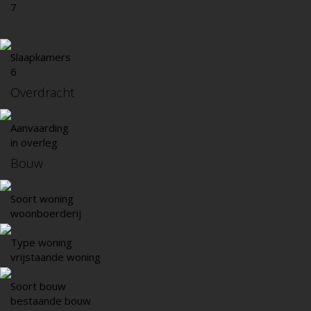
7
Slaapkamers
6
Overdracht
Aanvaarding
in overleg
Bouw
Soort woning
woonboerderij
Type woning
vrijstaande woning
Soort bouw
bestaande bouw