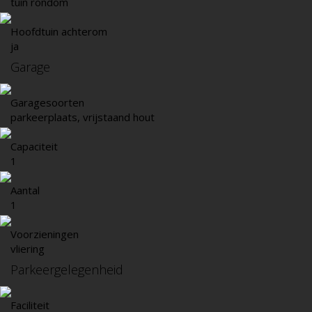
tuin rondom
Hoofdtuin achterom
ja
Garage
Garagesoorten
parkeerplaats, vrijstaand hout
Capaciteit
1
Aantal
1
Voorzieningen
vliering
Parkeergelegenheid
Faciliteit