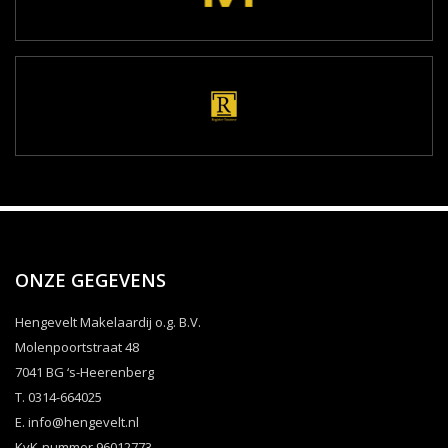
ONZE GEGEVENS
Hengevelt Makelaardij o.g. B.V.
Molenpoortstraat 48
7041 BG ‘s-Heerenberg
T. 0314-664025
E.
info@hengevelt.nl
KvK-nummer 96012773