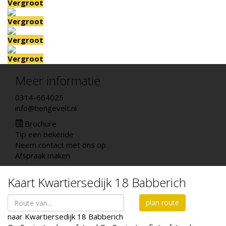
Vergroot
Vergroot
Vergroot
Vergroot
Meer informatie
0314-664025
info@hengevelt.nl
Brochure
Tip een bekende
Neem contact met ons op
Afspraak maken
Kaart
Kwartiersedijk 18
Babberich
plan route
naar
Kwartiersedijk 18
Babberich