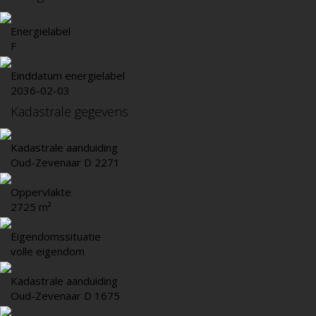
Energielabel
F
Einddatum energielabel
2036-02-03
Kadastrale gegevens
Kadastrale aanduiding
Oud-Zevenaar D 2271
Oppervlakte
2725 m²
Eigendomssituatie
volle eigendom
Kadastrale aanduiding
Oud-Zevenaar D 1675