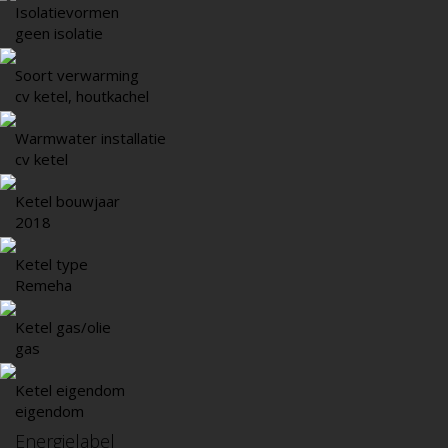
Isolatievormen
geen isolatie
Soort verwarming
cv ketel, houtkachel
Warmwater installatie
cv ketel
Ketel bouwjaar
2018
Ketel type
Remeha
Ketel gas/olie
gas
Ketel eigendom
eigendom
Energielabel