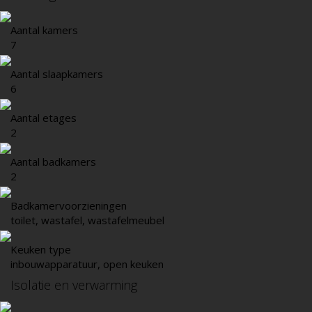
Aantal kamers
7
Aantal slaapkamers
6
Aantal etages
2
Aantal badkamers
2
Badkamervoorzieningen
toilet, wastafel, wastafelmeubel
Keuken type
inbouwapparatuur, open keuken
Isolatie en verwarming