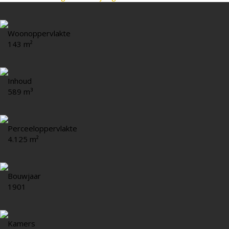
Woonoppervlakte
143 m²
Inhoud
589 m³
Perceeloppervlakte
4.125 m²
Bouwjaar
1901
Kamers