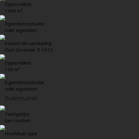
Oppervlakte
1264 m²
Eigendomssituatie
volle eigendom
Kadastrale aanduiding
Oud-Zevenaar D 1672
Oppervlakte
136 m²
Eigendomssituatie
volle eigendom
Buitenruimte
Tuintype(n)
tuin rondom
Hoofdtuin type