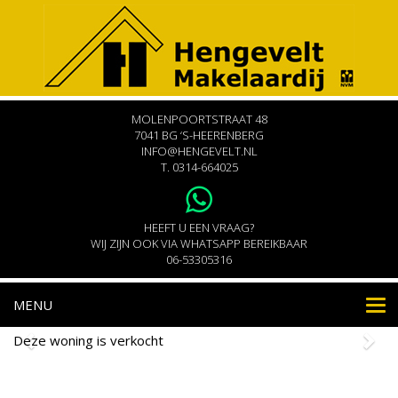
MOLENPOORTSTRAAT 48
7041 BG ‘S-HEERENBERG
INFO@HENGEVELT.NL
T.
0314-664025
HEEFT U EEN VRAAG?
WIJ ZIJN OOK VIA WHATSAPP BEREIKBAAR
06-53305316
MENU
Nav
Deze woning is verkocht
Kwartiersedijk 18
Babberich