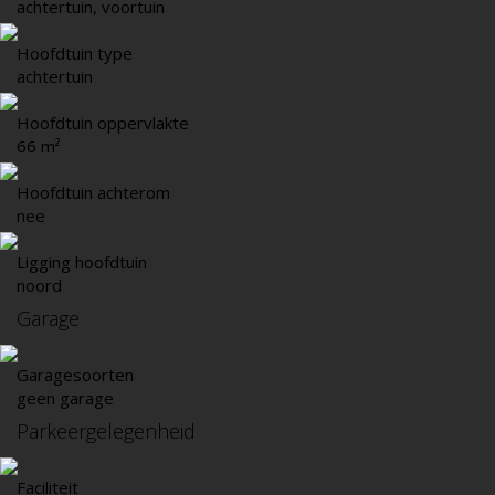
achtertuin, voortuin
Hoofdtuin type
achtertuin
Hoofdtuin oppervlakte
66 m²
Hoofdtuin achterom
nee
Ligging hoofdtuin
noord
Garage
Garagesoorten
geen garage
Parkeergelegenheid
Faciliteit