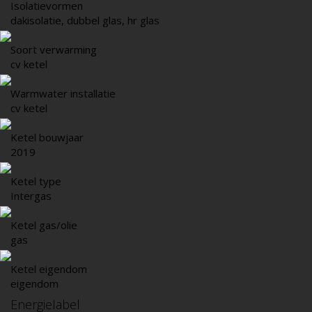
Isolatievormen
dakisolatie, dubbel glas, hr glas
Soort verwarming
cv ketel
Warmwater installatie
cv ketel
Ketel bouwjaar
2019
Ketel type
Intergas
Ketel gas/olie
gas
Ketel eigendom
eigendom
Energielabel