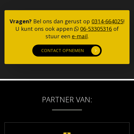
Vragen?
Bel ons dan gerust op
0314-664025
!
U kunt ons ook appen
06-53305316
of
stuur een
e-mail
.
CONTACT OPNEMEN
PARTNER VAN: