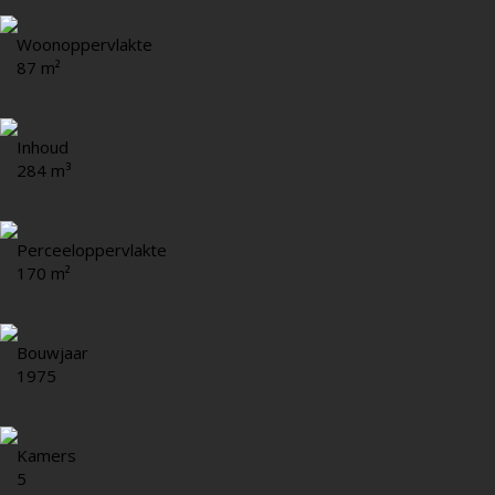
Woonoppervlakte
87 m²
Inhoud
284 m³
Perceeloppervlakte
170 m²
Bouwjaar
1975
Kamers
5