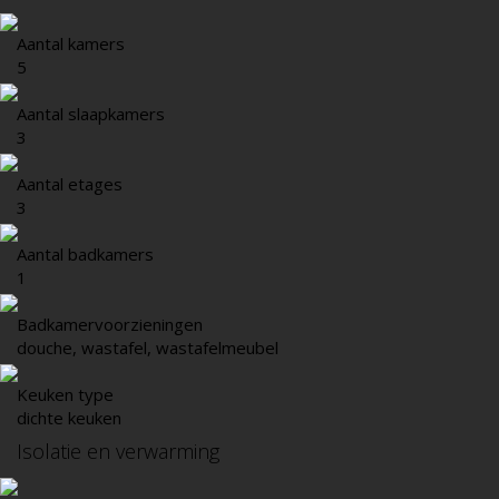
Aantal kamers
5
Aantal slaapkamers
3
Aantal etages
3
Aantal badkamers
1
Badkamervoorzieningen
douche, wastafel, wastafelmeubel
Keuken type
dichte keuken
Isolatie en verwarming