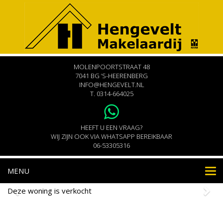
MOLENPOORTSTRAAT 48
7041 BG ‘S-HEERENBERG
INFO@HENGEVELT.NL
T.
0314-664025
HEEFT U EEN VRAAG?
WIJ ZIJN OOK VIA WHATSAPP BEREIKBAAR
06-53305316
MENU
Nav
Deze woning is verkocht
Kornhorst 33
's-Heerenberg