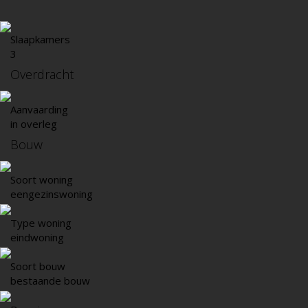
Slaapkamers
3
Overdracht
Aanvaarding
in overleg
Bouw
Soort woning
eengezinswoning
Type woning
eindwoning
Soort bouw
bestaande bouw