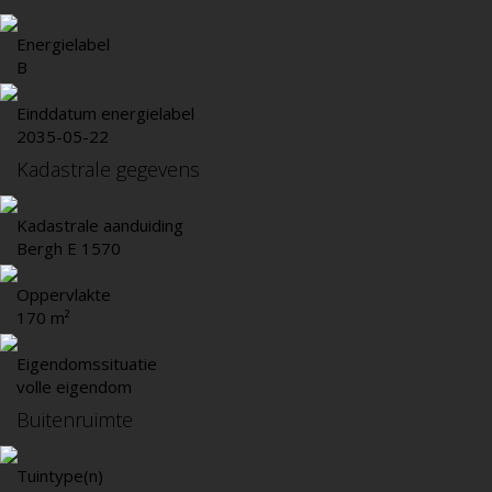
Energielabel
B
Einddatum energielabel
2035-05-22
Kadastrale gegevens
Kadastrale aanduiding
Bergh E 1570
Oppervlakte
170 m²
Eigendomssituatie
volle eigendom
Buitenruimte
Tuintype(n)