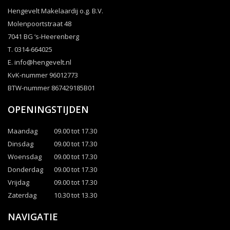
Hengevelt Makelaardij o.g. B.V.
Molenpoortstraat 48
7041 BG ‘s-Heerenberg
T. 0314-664025
E.
info@hengevelt.nl
KvK-nummer 96012773
BTW-nummer 867429185B01
OPENINGSTIJDEN
Maandag
09.00 tot 17.30
Dinsdag
09.00 tot 17.30
Woensdag
09.00 tot 17.30
Donderdag
09.00 tot 17.30
Vrijdag
09.00 tot 17.30
Zaterdag
10.30 tot 13.30
NAVIGATIE