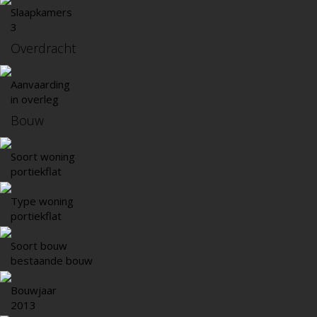
Slaapkamers
3
Overdracht
Aanvaarding
in overleg
Bouw
Soort woning
portiekflat
Type woning
portiekflat
Soort bouw
bestaande bouw
Bouwjaar
2013