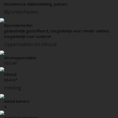
bitumineuze dakbedekking, pannen
Bijzonderheden
Bijzonderheden
gedeeltelijk gestoffeerd, toegankelijk voor minder validen,
toegankelijk voor ouderen
Oppervlakten en inhoud
Woonoppervlakte
107 m²
Inhoud
364 m³
Indeling
Aantal kamers
4
Aantal slaapkamers