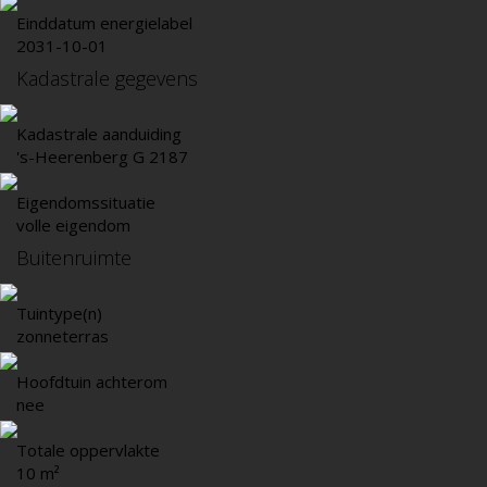
Einddatum energielabel
2031-10-01
Kadastrale gegevens
Kadastrale aanduiding
's-Heerenberg G 2187
Eigendomssituatie
volle eigendom
Buitenruimte
Tuintype(n)
zonneterras
Hoofdtuin achterom
nee
Totale oppervlakte
10 m²