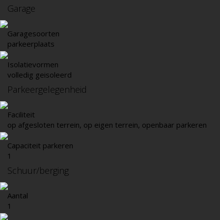
Garage
Garagesoorten
parkeerplaats
Isolatievormen
volledig geisoleerd
Parkeergelegenheid
Faciliteit
op afgesloten terrein, op eigen terrein, openbaar parkeren
Capaciteit parkeren
1
Schuur/berging
Aantal
1