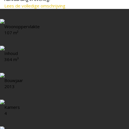
Lees de volledige omschrijving
Woonoppervlakte
107 m²
Inhoud
364 m³
Bouwjaar
2013
Kamers
4