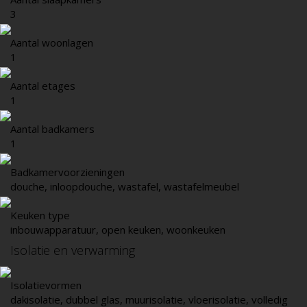
3
Aantal woonlagen
1
Aantal etages
1
Aantal badkamers
1
Badkamervoorzieningen
douche, inloopdouche, wastafel, wastafelmeubel
Keuken type
inbouwapparatuur, open keuken, woonkeuken
Isolatie en verwarming
Isolatievormen
dakisolatie, dubbel glas, muurisolatie, vloerisolatie, volledig