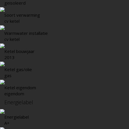
geisoleerd
Soort verwarming
cv ketel
Warmwater installatie
cv ketel
Ketel bouwjaar
2013
Ketel gas/olie
gas
Ketel eigendom
eigendom
Energielabel
Energielabel
A+