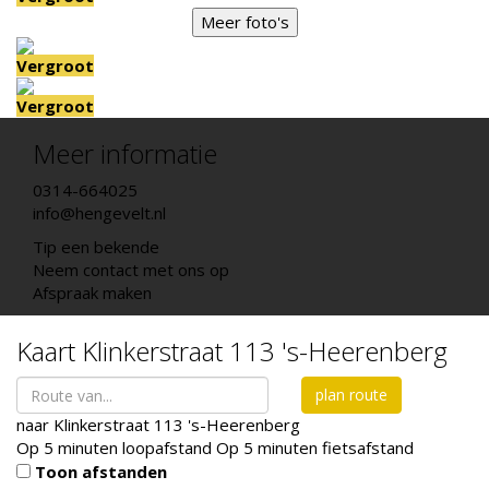
Meer foto's
Vergroot
Vergroot
Meer informatie
0314-664025
info@hengevelt.nl
Tip een bekende
Neem contact met ons op
Afspraak maken
Kaart
Klinkerstraat 113
's-Heerenberg
plan route
naar
Klinkerstraat 113
's-Heerenberg
Op 5 minuten loopafstand
Op 5 minuten fietsafstand
Toon afstanden