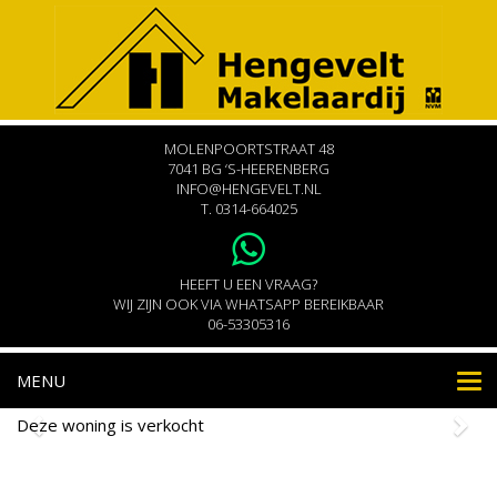
MOLENPOORTSTRAAT 48
7041 BG ‘S-HEERENBERG
INFO@HENGEVELT.NL
T.
0314-664025
HEEFT U EEN VRAAG?
WIJ ZIJN OOK VIA WHATSAPP BEREIKBAAR
06-53305316
MENU
Nav
Deze woning is verkocht
Klinkerstraat 113
's-Heerenberg