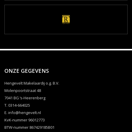
ONZE GEGEVENS
Hengevelt Makelaardij o.g. B.V.
Molenpoortstraat 48
7041 BG ‘s-Heerenberg
T. 0314-664025
E.
info@hengevelt.nl
KvK-nummer 96012773
BTW-nummer 867429185B01