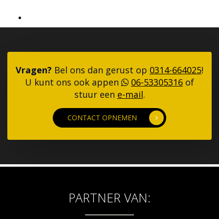
Vragen?
Bel ons dan gerust op
0314-664025
!
U kunt ons ook appen
06-53305316
of
stuur een
e-mail
.
CONTACT OPNEMEN
PARTNER VAN: