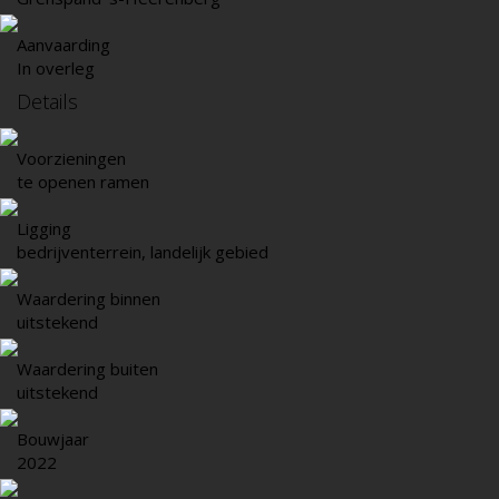
Aanvaarding
In overleg
Details
Voorzieningen
te openen ramen
Ligging
bedrijventerrein, landelijk gebied
Waardering binnen
uitstekend
Waardering buiten
uitstekend
Bouwjaar
2022