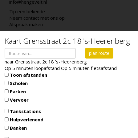
info@hengevelt.nl
Tip een bekende
Neem contact met ons op
Afspraak maken
Kaart
Grensstraat 2c 18
's-Heerenberg
plan route
naar
Grensstraat 2c 18
's-Heerenberg
Op 5 minuten loopafstand
Op 5 minuten fietsafstand
Toon afstanden
Scholen
Parken
Vervoer
Tankstations
Hulpverlenend
Banken