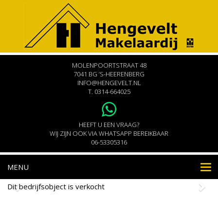
MOLENPOORTSTRAAT 48
7041 BG ‘S-HEERENBERG
INFO@HENGEVELT.NL
T.
0314-664025
HEEFT U EEN VRAAG?
WIJ ZIJN OOK VIA WHATSAPP BEREIKBAAR
06-53305316
MENU
Nav
Dit bedrijfsobject is verkocht
Grensstraat 2c 18
's-Heerenberg