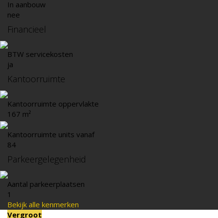
In aanbouw
nee
Financieel
BTW servicekosten
ja
Kantoorruimte
Kantoorruimte oppervlakte
167 m²
Kantoorruimte units vanaf
84
Parkeergelegenheid
Aantal parkeerplaatsen
1
Bekijk alle kenmerken
Vergroot