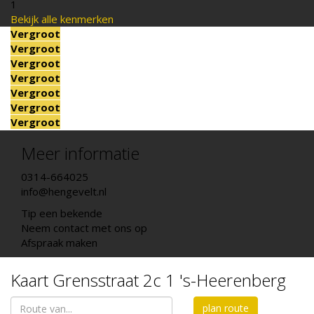
1
Bekijk alle kenmerken
Vergroot
Vergroot
Vergroot
Vergroot
Vergroot
Vergroot
Vergroot
Meer informatie
0314-664025
info@hengevelt.nl
Tip een bekende
Neem contact met ons op
Afspraak maken
Kaart
Grensstraat 2c 1
's-Heerenberg
plan route