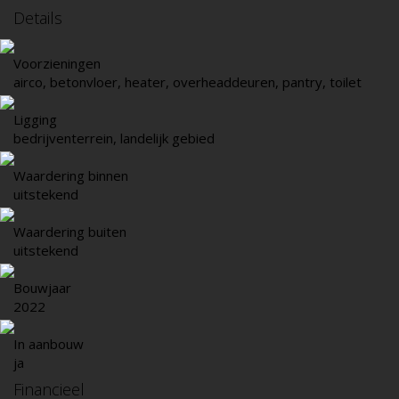
Details
Voorzieningen
airco, betonvloer, heater, overheaddeuren, pantry, toilet
Ligging
bedrijventerrein, landelijk gebied
Waardering binnen
uitstekend
Waardering buiten
uitstekend
Bouwjaar
2022
In aanbouw
ja
Financieel