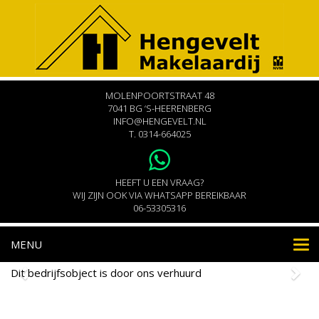
MOLENPOORTSTRAAT 48
7041 BG ‘S-HEERENBERG
INFO@HENGEVELT.NL
T.
0314-664025
HEEFT U EEN VRAAG?
WIJ ZIJN OOK VIA WHATSAPP BEREIKBAAR
06-53305316
MENU
Nav
Dit bedrijfsobject is door ons verhuurd
Grensstraat 2c 1
's-Heerenberg