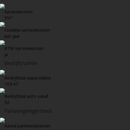
Servicekosten
597
Conditie servicekosten
per jaar
BTW servicekosten
ja
Bedrijfsruimte
Bedrijfshal oppervlakte
104 m²
Bedrijfshal units vanaf
52
Parkeergelegenheid
Aantal parkeerplaatsen