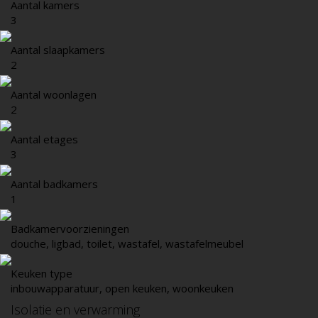
Aantal kamers
3
Aantal slaapkamers
2
Aantal woonlagen
2
Aantal etages
3
Aantal badkamers
1
Badkamervoorzieningen
douche, ligbad, toilet, wastafel, wastafelmeubel
Keuken type
inbouwapparatuur, open keuken, woonkeuken
Isolatie en verwarming