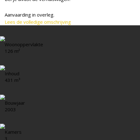
Aanvaarding in overleg.
Lees de volledige omschrijving
Woonoppervlakte
126 m²
Inhoud
431 m³
Bouwjaar
2003
Kamers
3