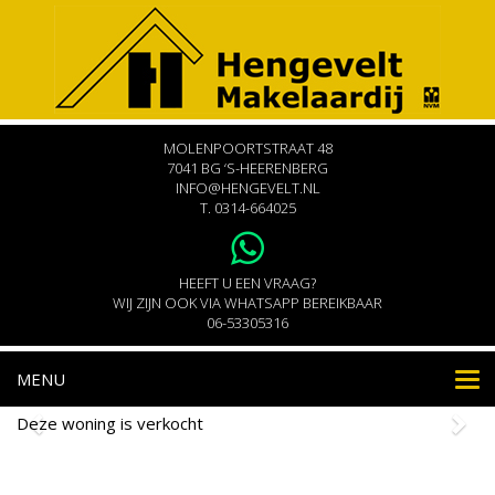
MOLENPOORTSTRAAT 48
7041 BG ‘S-HEERENBERG
INFO@HENGEVELT.NL
T.
0314-664025
HEEFT U EEN VRAAG?
WIJ ZIJN OOK VIA WHATSAPP BEREIKBAAR
06-53305316
MENU
Nav
Deze woning is verkocht
's-Heerenbergseweg 18c
Zeddam