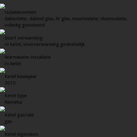
Isolatievormen
dakisolatie, dubbel glas, hr glas, muurisolatie, vloerisolatie,
volledig geisoleerd
Soort verwarming
cv ketel, vloerverwarming gedeeltelijk
Warmwater installatie
cv ketel
Ketel bouwjaar
2015
Ketel type
Remeha
Ketel gas/olie
gas
Ketel eigendom