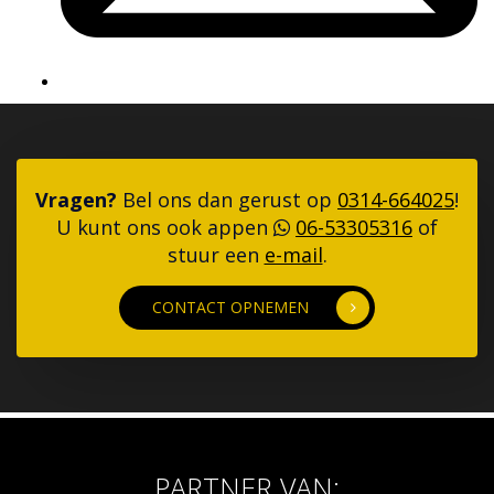
Vragen?
Bel ons dan gerust op
0314-664025
!
U kunt ons ook appen
06-53305316
of
stuur een
e-mail
.
CONTACT OPNEMEN
PARTNER VAN: