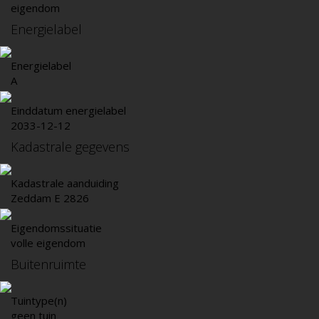
eigendom
Energielabel
Energielabel
A
Einddatum energielabel
2033-12-12
Kadastrale gegevens
Kadastrale aanduiding
Zeddam E 2826
Eigendomssituatie
volle eigendom
Buitenruimte
Tuintype(n)
geen tuin