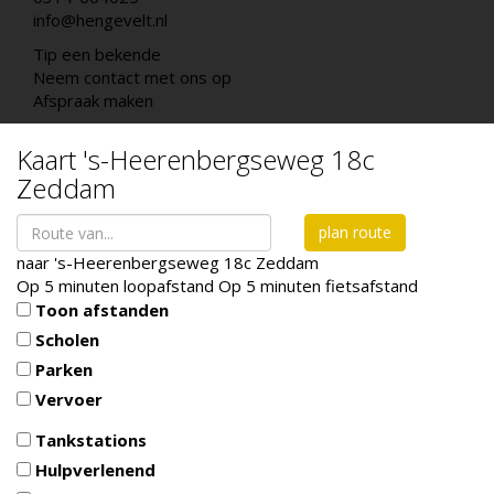
info@hengevelt.nl
Tip een bekende
Neem contact met ons op
Afspraak maken
Kaart
's-Heerenbergseweg 18c
Zeddam
plan route
naar
's-Heerenbergseweg 18c
Zeddam
Op 5 minuten loopafstand
Op 5 minuten fietsafstand
Toon afstanden
Scholen
Parken
Vervoer
Tankstations
Hulpverlenend