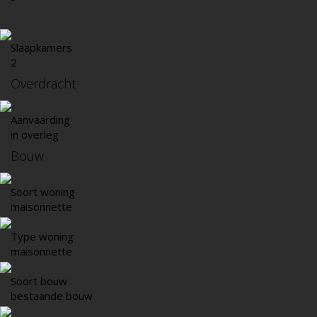
Slaapkamers
2
Overdracht
Aanvaarding
in overleg
Bouw
Soort woning
maisonnette
Type woning
maisonnette
Soort bouw
bestaande bouw