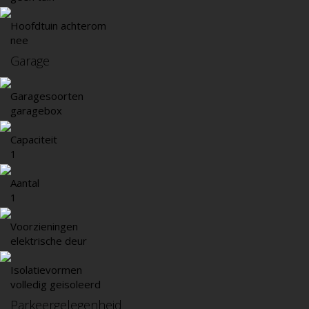
Hoofdtuin achterom
nee
Garage
Garagesoorten
garagebox
Capaciteit
1
Aantal
1
Voorzieningen
elektrische deur
Isolatievormen
volledig geisoleerd
Parkeergelegenheid